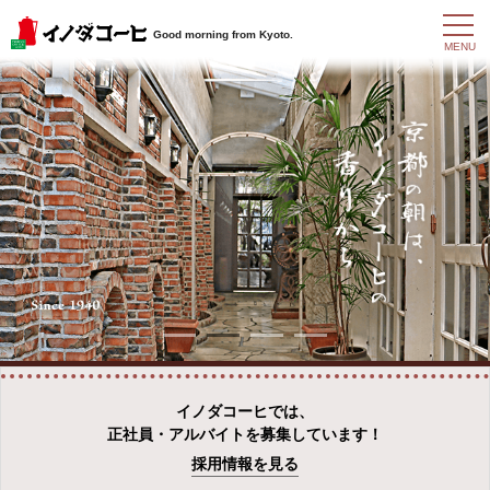
t
Good morning from Kyoto.
o
MENU
g
g
l
e
n
a
v
i
g
a
t
i
o
n
イノダコーヒでは、
正社員・アルバイトを募集しています！
採用情報を見る