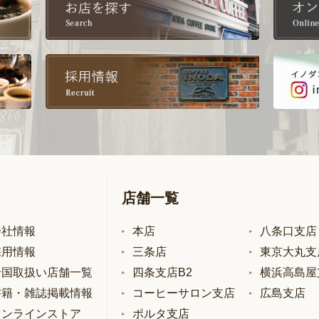
店舗一覧
会社情報
本店
八条口支店
採用情報
三条店
東京大丸支
全国取扱い店舗一覧
四条支店B2
横浜高島屋
書籍・雑誌掲載情報
コーヒーサロン支店
広島支店
オンラインストア
ポルタ支店