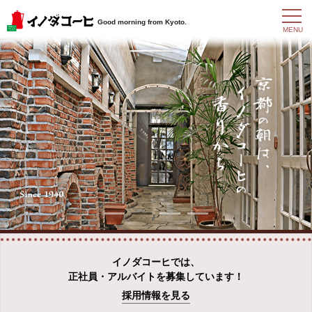
t
Good morning from Kyoto.
o
MENU
g
g
l
e
n
a
v
i
g
a
t
i
o
n
イノダコーヒでは、
正社員・アルバイトを募集しています！
採用情報を見る