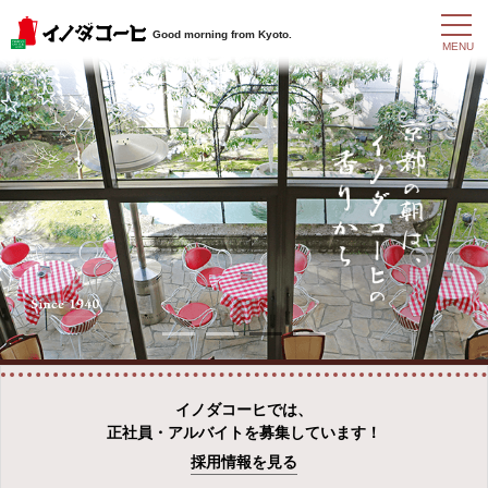
t
Good morning from Kyoto.
o
MENU
g
g
l
e
n
a
v
i
g
a
t
i
o
n
イノダコーヒでは、
正社員・アルバイトを募集しています！
採用情報を見る