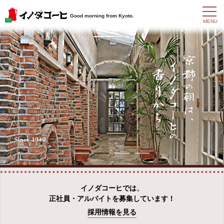
t
Good morning from Kyoto.
o
MENU
g
g
l
e
n
a
v
i
g
a
t
i
o
n
イノダコーヒでは、
正社員・アルバイトを募集しています！
採用情報を見る