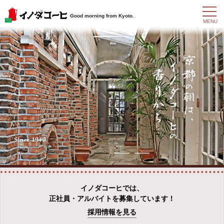
t
Good morning from Kyoto.
o
MENU
g
g
l
e
n
a
v
i
g
a
t
i
o
n
イノダコーヒでは、
正社員・アルバイトを募集しています！
採用情報を見る