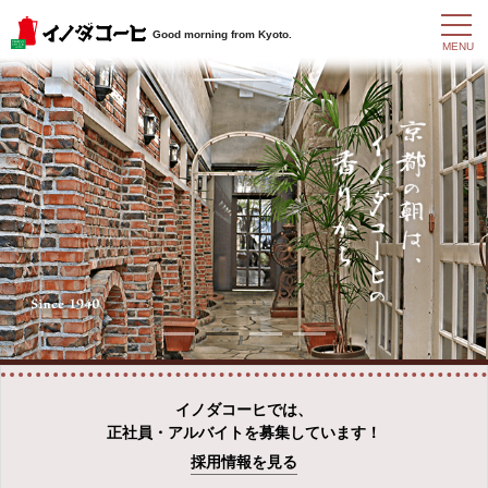
t
Good morning from Kyoto.
o
MENU
g
g
l
e
n
a
v
i
g
a
t
i
o
n
イノダコーヒでは、
正社員・アルバイトを募集しています！
採用情報を見る