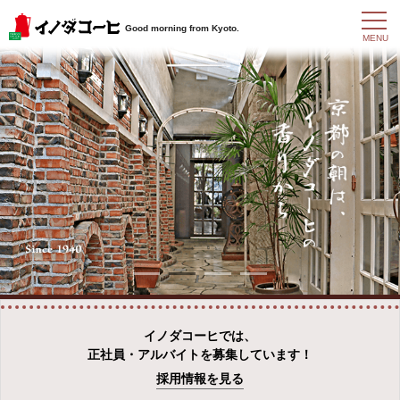
t
Good morning from Kyoto.
o
MENU
g
g
l
e
n
a
v
i
g
a
t
i
o
n
イノダコーヒでは、
正社員・アルバイトを募集しています！
採用情報を見る