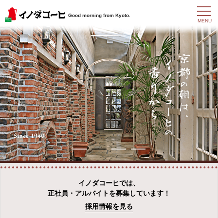
t
Good morning from Kyoto.
o
MENU
g
g
l
e
n
a
v
i
g
a
t
i
o
n
イノダコーヒでは、
正社員・アルバイトを募集しています！
採用情報を見る