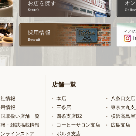
店舗一覧
会社情報
本店
八条口支店
採用情報
三条店
東京大丸支
全国取扱い店舗一覧
四条支店B2
横浜高島屋
書籍・雑誌掲載情報
コーヒーサロン支店
広島支店
オンラインストア
ポルタ支店